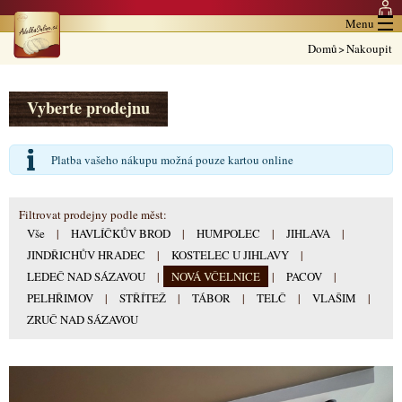
Menu
Domů
>
Nakoupit
Vyberte prodejnu
Platba vašeho nákupu možná pouze kartou online
Filtrovat prodejny podle měst:
Vše
|
HAVLÍČKŮV BROD
|
HUMPOLEC
|
JIHLAVA
|
JINDŘICHŮV HRADEC
|
KOSTELEC U JIHLAVY
|
LEDEČ NAD SÁZAVOU
|
NOVÁ VČELNICE
|
PACOV
|
PELHŘIMOV
|
STŘÍTEŽ
|
TÁBOR
|
TELČ
|
VLAŠIM
|
ZRUČ NAD SÁZAVOU