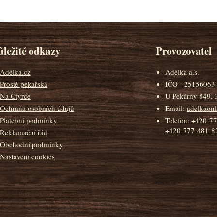
ležité odkazy
Provozovatel
Adélka.cz
Adélka a.s.
Prostě pekařská
IČO - 25156063
Na Čtyrce
U Pekárny 849, 
Ochrana osobních údajů
Email:
adelkaon
Platební podmínky
Telefon:
+420 77
+420 777 481 8
Reklamační řád
Obchodní podmínky
Nastavení cookies