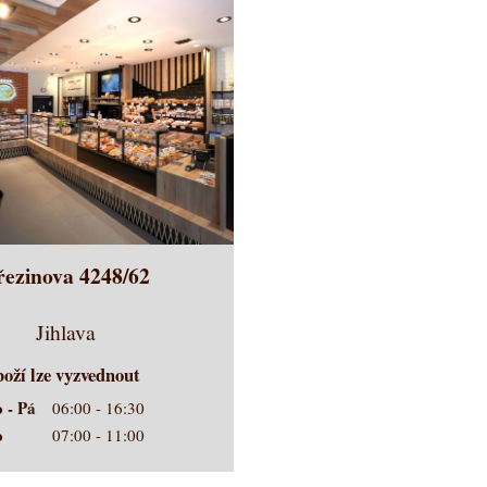
řezinova 4248/62
Jihlava
oží lze vyzvednout
o - Pá
06:00 - 16:30
o
07:00 - 11:00