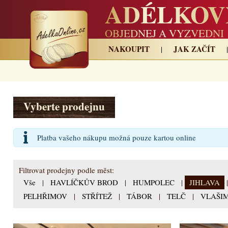
ADÉLKOV
OBJEDNEJ A VYZVEDNI
NAKOUPIT
JAK ZAČÍT
Vyberte prodejnu
Platba vašeho nákupu možná pouze kartou online
Filtrovat prodejny podle měst:
Vše
|
HAVLÍČKŮV BROD
|
HUMPOLEC
|
JIHLAVA
PELHŘIMOV
|
STŘÍTEŽ
|
TÁBOR
|
TELČ
|
VLAŠI