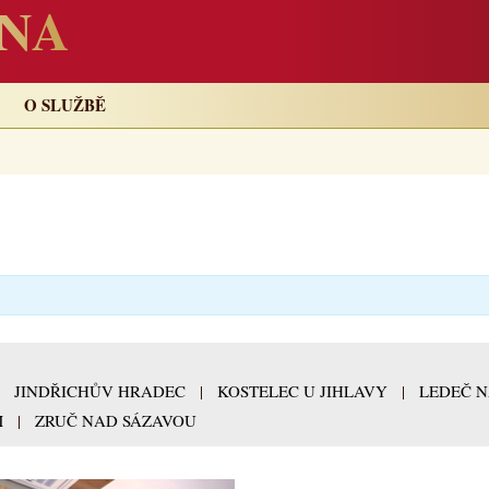
NA
O SLUŽBĚ
|
JINDŘICHŮV HRADEC
|
KOSTELEC U JIHLAVY
|
LEDEČ 
M
|
ZRUČ NAD SÁZAVOU