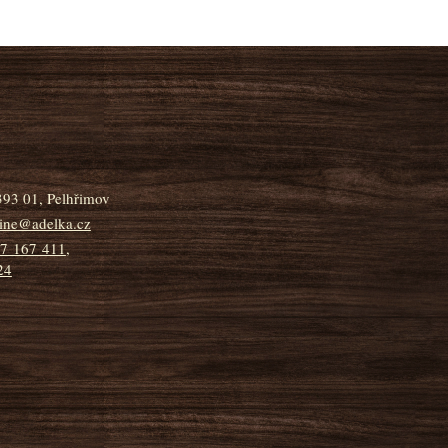
393 01, Pelhřimov
line@adelka.cz
7 167 411
,
24