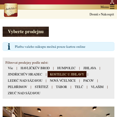
Menu
Domů
>
Nakoupit
Vyberte prodejnu
Platba vašeho nákupu možná pouze kartou online
Filtrovat prodejny podle měst:
Vše
|
HAVLÍČKŮV BROD
|
HUMPOLEC
|
JIHLAVA
|
JINDŘICHŮV HRADEC
|
KOSTELEC U JIHLAVY
|
LEDEČ NAD SÁZAVOU
|
NOVÁ VČELNICE
|
PACOV
|
PELHŘIMOV
|
STŘÍTEŽ
|
TÁBOR
|
TELČ
|
VLAŠIM
|
ZRUČ NAD SÁZAVOU